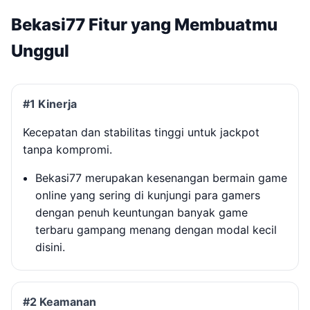
Bekasi77 Fitur yang Membuatmu
Unggul
#1 Kinerja
Kecepatan dan stabilitas tinggi untuk jackpot
tanpa kompromi.
Bekasi77 merupakan kesenangan bermain game
online yang sering di kunjungi para gamers
dengan penuh keuntungan banyak game
terbaru gampang menang dengan modal kecil
disini.
#2 Keamanan