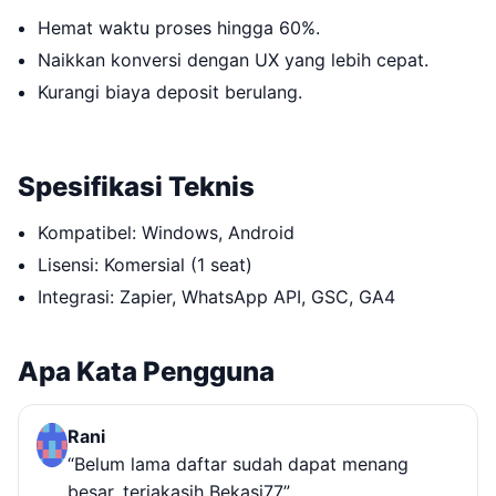
Hemat waktu proses hingga 60%.
Naikkan konversi dengan UX yang lebih cepat.
Kurangi biaya deposit berulang.
Spesifikasi Teknis
Kompatibel: Windows, Android
Lisensi: Komersial (1 seat)
Integrasi: Zapier, WhatsApp API, GSC, GA4
Apa Kata Pengguna
Rani
“Belum lama daftar sudah dapat menang
besar, teriakasih Bekasi77”