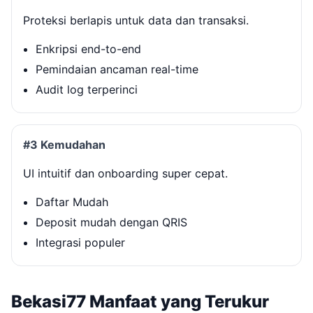
Proteksi berlapis untuk data dan transaksi.
Enkripsi end-to-end
Pemindaian ancaman real-time
Audit log terperinci
#3 Kemudahan
UI intuitif dan onboarding super cepat.
Daftar Mudah
Deposit mudah dengan QRIS
Integrasi populer
Bekasi77 Manfaat yang Terukur