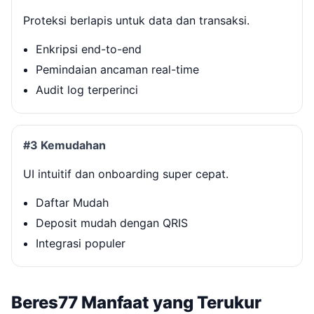
Proteksi berlapis untuk data dan transaksi.
Enkripsi end-to-end
Pemindaian ancaman real-time
Audit log terperinci
#3 Kemudahan
UI intuitif dan onboarding super cepat.
Daftar Mudah
Deposit mudah dengan QRIS
Integrasi populer
Beres77 Manfaat yang Terukur