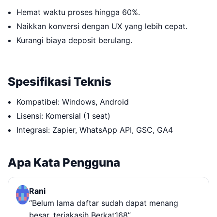
Hemat waktu proses hingga 60%.
Naikkan konversi dengan UX yang lebih cepat.
Kurangi biaya deposit berulang.
Spesifikasi Teknis
Kompatibel: Windows, Android
Lisensi: Komersial (1 seat)
Integrasi: Zapier, WhatsApp API, GSC, GA4
Apa Kata Pengguna
Rani
“Belum lama daftar sudah dapat menang
besar, teriakasih Berkat168”