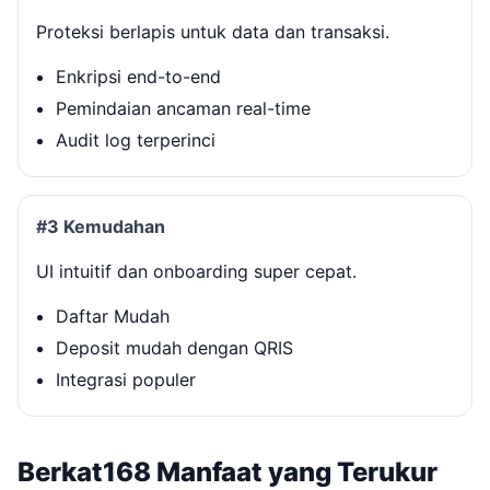
Proteksi berlapis untuk data dan transaksi.
Enkripsi end-to-end
Pemindaian ancaman real-time
Audit log terperinci
#3 Kemudahan
UI intuitif dan onboarding super cepat.
Daftar Mudah
Deposit mudah dengan QRIS
Integrasi populer
Berkat168 Manfaat yang Terukur