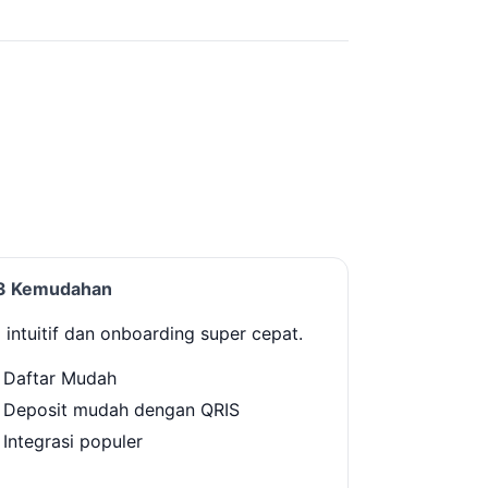
3 Kemudahan
I intuitif dan onboarding super cepat.
Daftar Mudah
Deposit mudah dengan QRIS
Integrasi populer