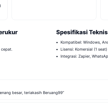
l
erukur
Spesifikasi Teknis
Kompatibel: Windows, An
 cepat.
Lisensi: Komersial (1 seat)
Integrasi: Zapier, WhatsA
enang besar, teriakasih Beruang99”