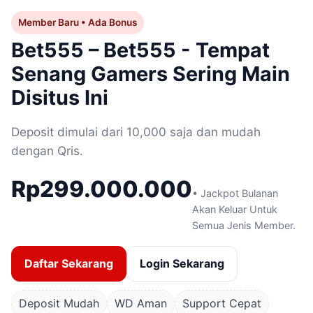
Member Baru • Ada Bonus
Bet555 – Bet555 - Tempat
Senang Gamers Sering Main
Disitus Ini
Deposit dimulai dari 10,000 saja dan mudah
dengan Qris.
Rp299.000.000
• Jackpot Bulanan
Akan Keluar Untuk
Semua Jenis Member.
Daftar Sekarang
Login Sekarang
Deposit Mudah
WD Aman
Support Cepat