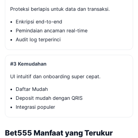
Proteksi berlapis untuk data dan transaksi.
Enkripsi end-to-end
Pemindaian ancaman real-time
Audit log terperinci
#3 Kemudahan
UI intuitif dan onboarding super cepat.
Daftar Mudah
Deposit mudah dengan QRIS
Integrasi populer
Bet555 Manfaat yang Terukur