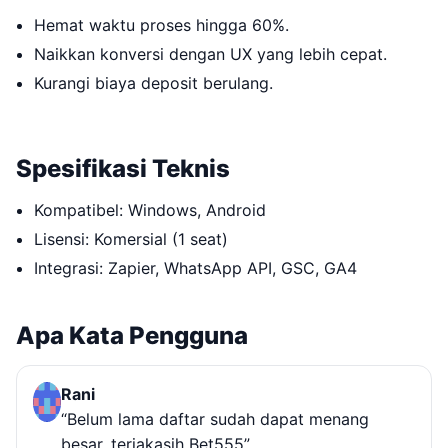
Hemat waktu proses hingga 60%.
Naikkan konversi dengan UX yang lebih cepat.
Kurangi biaya deposit berulang.
Spesifikasi Teknis
Kompatibel: Windows, Android
Lisensi: Komersial (1 seat)
Integrasi: Zapier, WhatsApp API, GSC, GA4
Apa Kata Pengguna
Rani
“Belum lama daftar sudah dapat menang
besar, teriakasih Bet555”