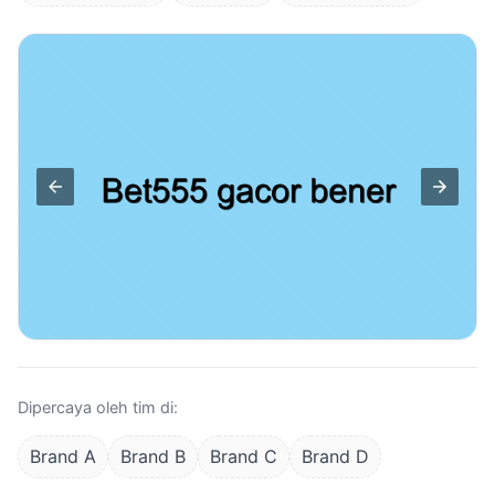
Dipercaya oleh tim di:
Brand A
Brand B
Brand C
Brand D