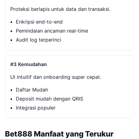
Proteksi berlapis untuk data dan transaksi.
Enkripsi end-to-end
Pemindaian ancaman real-time
Audit log terperinci
#3 Kemudahan
UI intuitif dan onboarding super cepat.
Daftar Mudah
Deposit mudah dengan QRIS
Integrasi populer
Bet888 Manfaat yang Terukur