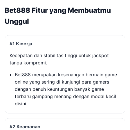
Bet888 Fitur yang Membuatmu
Unggul
#1 Kinerja
Kecepatan dan stabilitas tinggi untuk jackpot
tanpa kompromi.
Bet888 merupakan kesenangan bermain game
online yang sering di kunjungi para gamers
dengan penuh keuntungan banyak game
terbaru gampang menang dengan modal kecil
disini.
#2 Keamanan