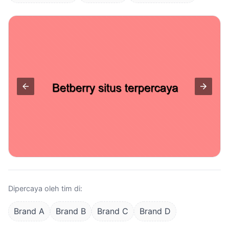
Dipercaya oleh tim di:
Brand A
Brand B
Brand C
Brand D