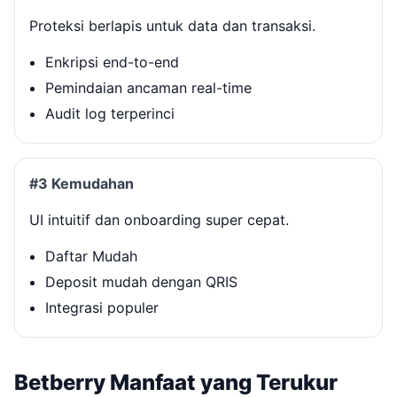
Proteksi berlapis untuk data dan transaksi.
Enkripsi end-to-end
Pemindaian ancaman real-time
Audit log terperinci
#3 Kemudahan
UI intuitif dan onboarding super cepat.
Daftar Mudah
Deposit mudah dengan QRIS
Integrasi populer
Betberry Manfaat yang Terukur