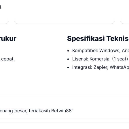
l
rukur
Spesifikasi Teknis
Kompatibel: Windows, An
 cepat.
Lisensi: Komersial (1 seat)
Integrasi: Zapier, WhatsA
nang besar, teriakasih Betwin88”