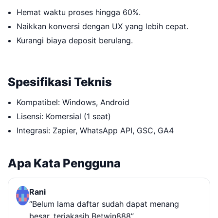
Hemat waktu proses hingga 60%.
Naikkan konversi dengan UX yang lebih cepat.
Kurangi biaya deposit berulang.
Spesifikasi Teknis
Kompatibel: Windows, Android
Lisensi: Komersial (1 seat)
Integrasi: Zapier, WhatsApp API, GSC, GA4
Apa Kata Pengguna
Rani
“Belum lama daftar sudah dapat menang
besar, teriakasih Betwin888”