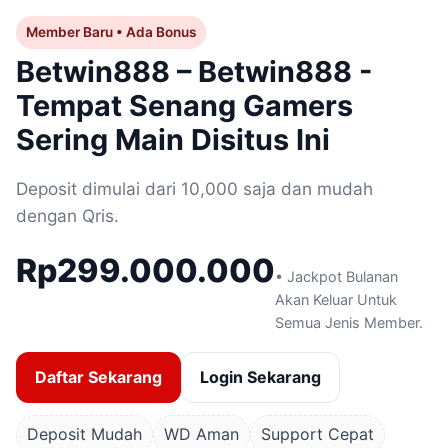
Member Baru • Ada Bonus
Betwin888 – Betwin888 -
Tempat Senang Gamers
Sering Main Disitus Ini
Deposit dimulai dari 10,000 saja dan mudah
dengan Qris.
Rp299.000.000
• Jackpot Bulanan
Akan Keluar Untuk
Semua Jenis Member.
Daftar Sekarang
Login Sekarang
Deposit Mudah
WD Aman
Support Cepat