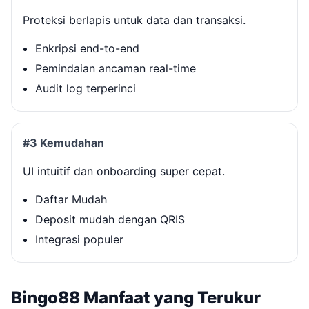
Proteksi berlapis untuk data dan transaksi.
Enkripsi end-to-end
Pemindaian ancaman real-time
Audit log terperinci
#3 Kemudahan
UI intuitif dan onboarding super cepat.
Daftar Mudah
Deposit mudah dengan QRIS
Integrasi populer
Bingo88 Manfaat yang Terukur