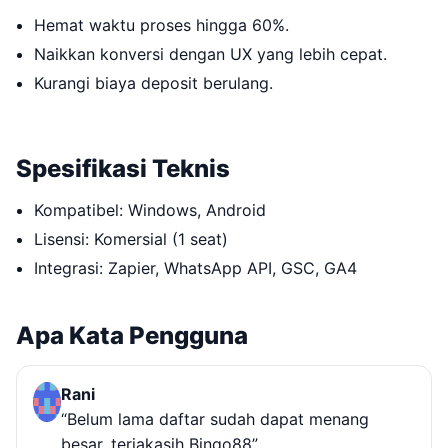
Hemat waktu proses hingga 60%.
Naikkan konversi dengan UX yang lebih cepat.
Kurangi biaya deposit berulang.
Spesifikasi Teknis
Kompatibel: Windows, Android
Lisensi: Komersial (1 seat)
Integrasi: Zapier, WhatsApp API, GSC, GA4
Apa Kata Pengguna
Rani
“Belum lama daftar sudah dapat menang
besar, teriakasih Bingo88”