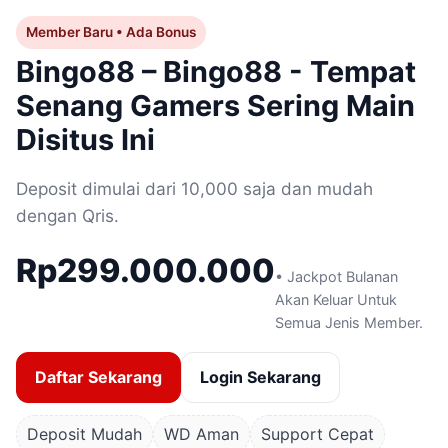
Member Baru • Ada Bonus
Bingo88 – Bingo88 - Tempat
Senang Gamers Sering Main
Disitus Ini
Deposit dimulai dari 10,000 saja dan mudah
dengan Qris.
Rp299.000.000
• Jackpot Bulanan
Akan Keluar Untuk
Semua Jenis Member.
Daftar Sekarang
Login Sekarang
Deposit Mudah
WD Aman
Support Cepat