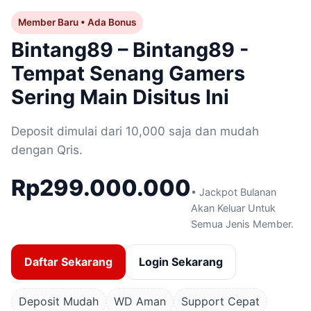
Member Baru • Ada Bonus
Bintang89 – Bintang89 -
Tempat Senang Gamers
Sering Main Disitus Ini
Deposit dimulai dari 10,000 saja dan mudah
dengan Qris.
Rp299.000.000
• Jackpot Bulanan
Akan Keluar Untuk
Semua Jenis Member.
Daftar Sekarang
Login Sekarang
Deposit Mudah
WD Aman
Support Cepat