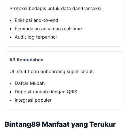
Proteksi berlapis untuk data dan transaksi.
Enkripsi end-to-end
Pemindaian ancaman real-time
Audit log terperinci
#3 Kemudahan
UI intuitif dan onboarding super cepat.
Daftar Mudah
Deposit mudah dengan QRIS
Integrasi populer
Bintang89 Manfaat yang Terukur