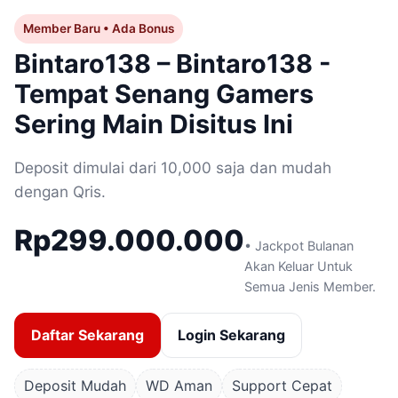
Member Baru • Ada Bonus
Bintaro138 – Bintaro138 -
Tempat Senang Gamers
Sering Main Disitus Ini
Deposit dimulai dari 10,000 saja dan mudah
dengan Qris.
Rp299.000.000
• Jackpot Bulanan
Akan Keluar Untuk
Semua Jenis Member.
Daftar Sekarang
Login Sekarang
Deposit Mudah
WD Aman
Support Cepat