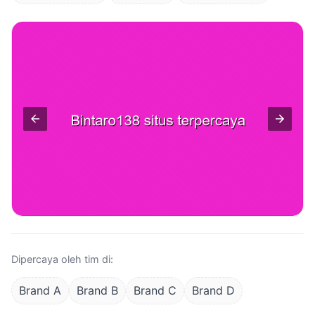
Dipercaya oleh tim di:
Brand A
Brand B
Brand C
Brand D