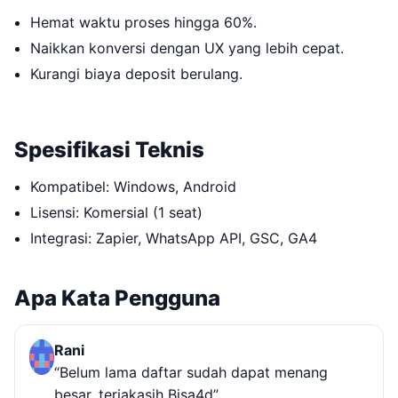
Hemat waktu proses hingga 60%.
Naikkan konversi dengan UX yang lebih cepat.
Kurangi biaya deposit berulang.
Spesifikasi Teknis
Kompatibel: Windows, Android
Lisensi: Komersial (1 seat)
Integrasi: Zapier, WhatsApp API, GSC, GA4
Apa Kata Pengguna
Rani
“Belum lama daftar sudah dapat menang
besar, teriakasih Bisa4d”