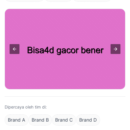
Dipercaya oleh tim di:
Brand A
Brand B
Brand C
Brand D