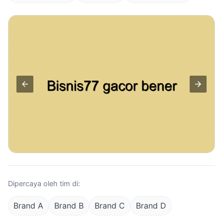
Dipercaya oleh tim di:
Brand A
Brand B
Brand C
Brand D