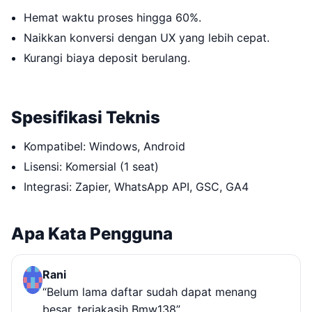
Hemat waktu proses hingga 60%.
Naikkan konversi dengan UX yang lebih cepat.
Kurangi biaya deposit berulang.
Spesifikasi Teknis
Kompatibel: Windows, Android
Lisensi: Komersial (1 seat)
Integrasi: Zapier, WhatsApp API, GSC, GA4
Apa Kata Pengguna
Rani
“Belum lama daftar sudah dapat menang
besar, teriakasih Bmw138”