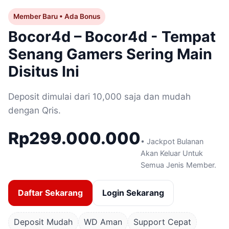
Member Baru • Ada Bonus
Bocor4d – Bocor4d - Tempat
Senang Gamers Sering Main
Disitus Ini
Deposit dimulai dari 10,000 saja dan mudah
dengan Qris.
Rp299.000.000
• Jackpot Bulanan
Akan Keluar Untuk
Semua Jenis Member.
Daftar Sekarang
Login Sekarang
Deposit Mudah
WD Aman
Support Cepat