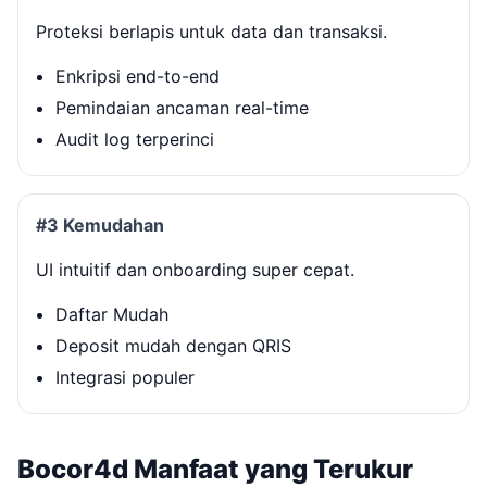
Proteksi berlapis untuk data dan transaksi.
Enkripsi end-to-end
Pemindaian ancaman real-time
Audit log terperinci
#3 Kemudahan
UI intuitif dan onboarding super cepat.
Daftar Mudah
Deposit mudah dengan QRIS
Integrasi populer
Bocor4d Manfaat yang Terukur