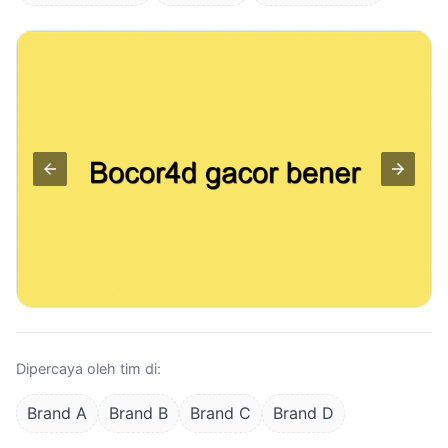
Dipercaya oleh tim di:
Brand A
Brand B
Brand C
Brand D