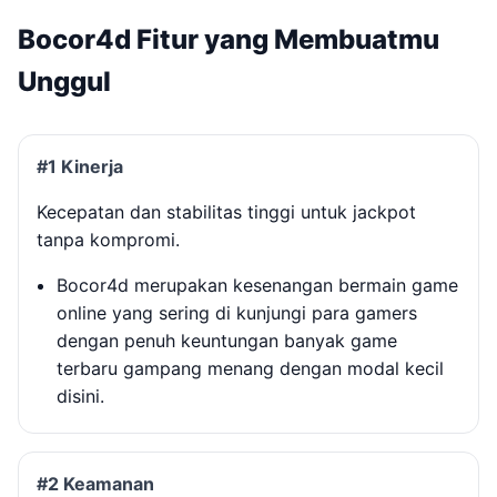
Bocor4d Fitur yang Membuatmu
Unggul
#1 Kinerja
Kecepatan dan stabilitas tinggi untuk jackpot
tanpa kompromi.
Bocor4d merupakan kesenangan bermain game
online yang sering di kunjungi para gamers
dengan penuh keuntungan banyak game
terbaru gampang menang dengan modal kecil
disini.
#2 Keamanan