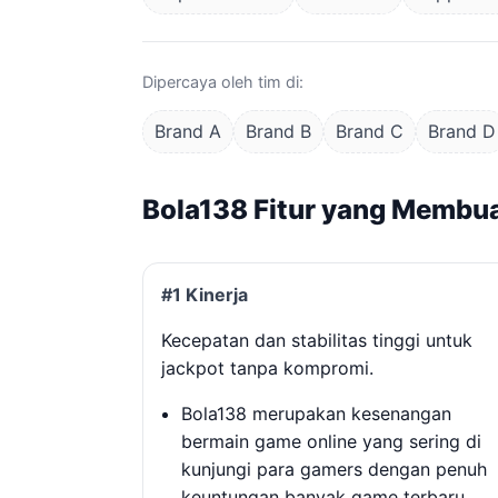
Dipercaya oleh tim di:
Brand A
Brand B
Brand C
Brand D
Bola138 Fitur yang Membu
#1 Kinerja
Kecepatan dan stabilitas tinggi untuk
jackpot tanpa kompromi.
Bola138 merupakan kesenangan
bermain game online yang sering di
kunjungi para gamers dengan penuh
keuntungan banyak game terbaru