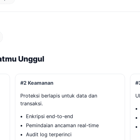
atmu Unggul
#2 Keamanan
#
Proteksi berlapis untuk data dan
U
transaksi.
Enkripsi end-to-end
Pemindaian ancaman real-time
Audit log terperinci