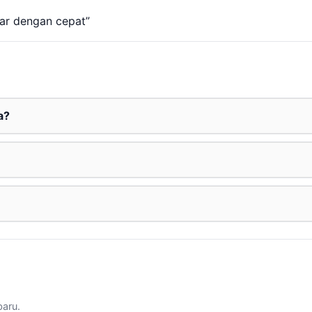
sar dengan cepat”
a?
aru.