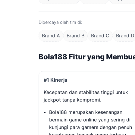
Dipercaya oleh tim di:
Brand A
Brand B
Brand C
Brand D
Bola188 Fitur yang Membu
#1 Kinerja
Kecepatan dan stabilitas tinggi untuk
jackpot tanpa kompromi.
Bola188 merupakan kesenangan
bermain game online yang sering di
kunjungi para gamers dengan penuh
keuntungan banyak game terbaru