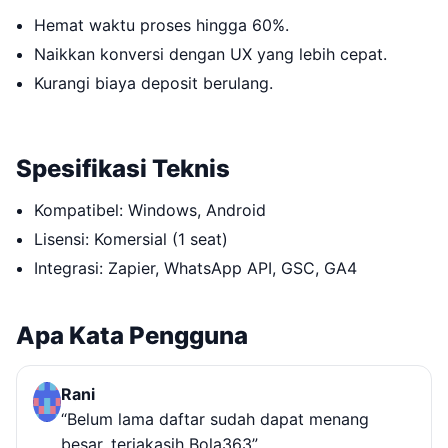
Hemat waktu proses hingga 60%.
Naikkan konversi dengan UX yang lebih cepat.
Kurangi biaya deposit berulang.
Spesifikasi Teknis
Kompatibel: Windows, Android
Lisensi: Komersial (1 seat)
Integrasi: Zapier, WhatsApp API, GSC, GA4
Apa Kata Pengguna
Rani
“Belum lama daftar sudah dapat menang
besar, teriakasih Bola363”