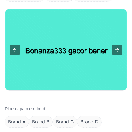
Dipercaya oleh tim di:
Brand A
Brand B
Brand C
Brand D