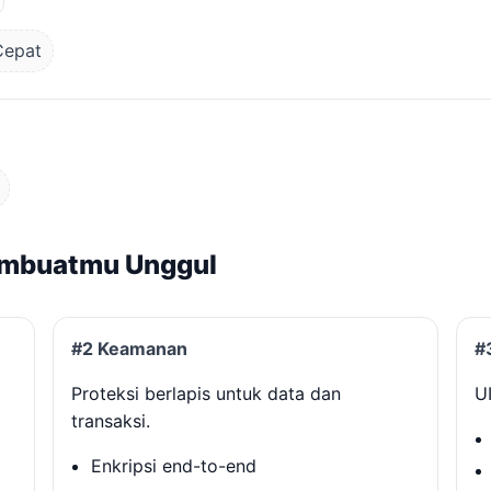
Cepat
embuatmu Unggul
#2 Keamanan
#
Proteksi berlapis untuk data dan
U
transaksi.
Enkripsi end-to-end