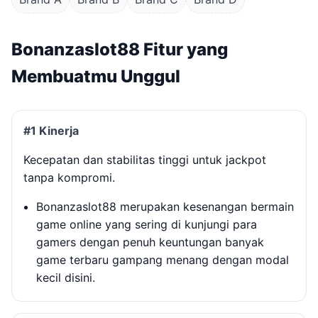
Bonanzaslot88 Fitur yang
Membuatmu Unggul
#1 Kinerja
Kecepatan dan stabilitas tinggi untuk jackpot
tanpa kompromi.
Bonanzaslot88 merupakan kesenangan bermain
game online yang sering di kunjungi para
gamers dengan penuh keuntungan banyak
game terbaru gampang menang dengan modal
kecil disini.