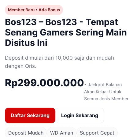
Member Baru • Ada Bonus
Bos123 – Bos123 - Tempat
Senang Gamers Sering Main
Disitus Ini
Deposit dimulai dari 10,000 saja dan mudah
dengan Qris.
Rp299.000.000
• Jackpot Bulanan
Akan Keluar Untuk
Semua Jenis Member.
Daftar Sekarang
Login Sekarang
Deposit Mudah
WD Aman
Support Cepat