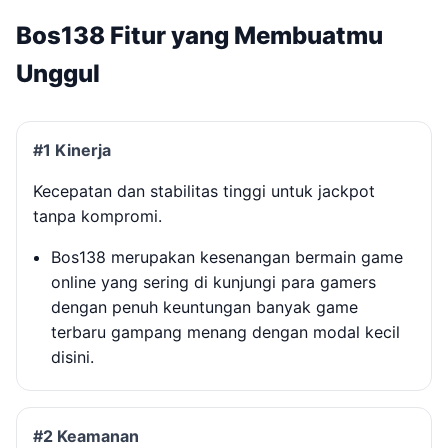
Bos138 Fitur yang Membuatmu
Unggul
#1 Kinerja
Kecepatan dan stabilitas tinggi untuk jackpot
tanpa kompromi.
Bos138 merupakan kesenangan bermain game
online yang sering di kunjungi para gamers
dengan penuh keuntungan banyak game
terbaru gampang menang dengan modal kecil
disini.
#2 Keamanan