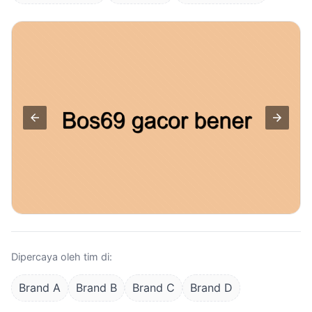
Dipercaya oleh tim di:
Brand A
Brand B
Brand C
Brand D