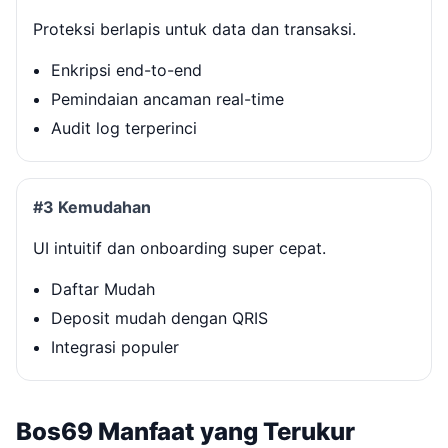
Proteksi berlapis untuk data dan transaksi.
Enkripsi end-to-end
Pemindaian ancaman real-time
Audit log terperinci
#3 Kemudahan
UI intuitif dan onboarding super cepat.
Daftar Mudah
Deposit mudah dengan QRIS
Integrasi populer
Bos69 Manfaat yang Terukur