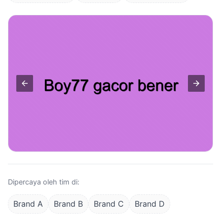
Dipercaya oleh tim di:
Brand A
Brand B
Brand C
Brand D