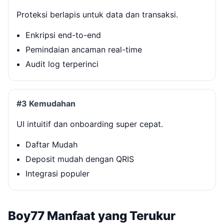
Proteksi berlapis untuk data dan transaksi.
Enkripsi end-to-end
Pemindaian ancaman real-time
Audit log terperinci
#3 Kemudahan
UI intuitif dan onboarding super cepat.
Daftar Mudah
Deposit mudah dengan QRIS
Integrasi populer
Boy77 Manfaat yang Terukur