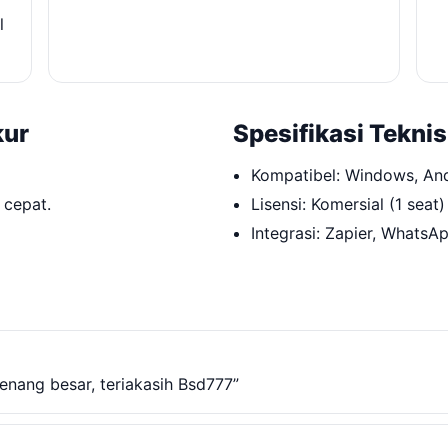
l
kur
Spesifikasi Teknis
Kompatibel: Windows, An
 cepat.
Lisensi: Komersial (1 seat)
Integrasi: Zapier, WhatsA
nang besar, teriakasih Bsd777”