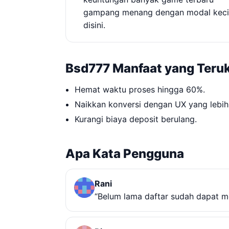
gampang menang dengan modal keci
disini.
Bsd777 Manfaat yang Teru
Hemat waktu proses hingga 60%.
Naikkan konversi dengan UX yang lebih
Kurangi biaya deposit berulang.
Apa Kata Pengguna
Rani
“Belum lama daftar sudah dapat me