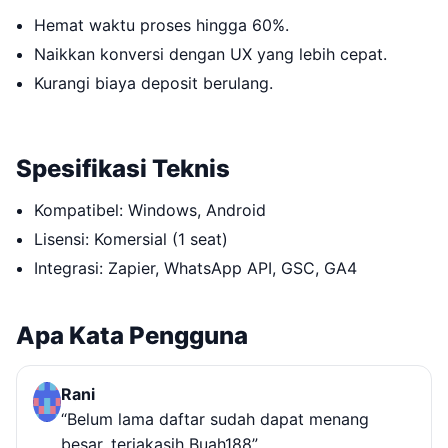
Hemat waktu proses hingga 60%.
Naikkan konversi dengan UX yang lebih cepat.
Kurangi biaya deposit berulang.
Spesifikasi Teknis
Kompatibel: Windows, Android
Lisensi: Komersial (1 seat)
Integrasi: Zapier, WhatsApp API, GSC, GA4
Apa Kata Pengguna
Rani
“Belum lama daftar sudah dapat menang
besar, teriakasih Buah188”