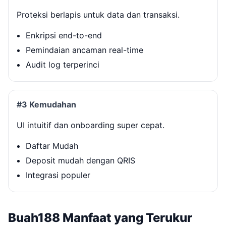
Proteksi berlapis untuk data dan transaksi.
Enkripsi end-to-end
Pemindaian ancaman real-time
Audit log terperinci
#3 Kemudahan
UI intuitif dan onboarding super cepat.
Daftar Mudah
Deposit mudah dengan QRIS
Integrasi populer
Buah188 Manfaat yang Terukur