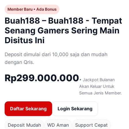
Member Baru • Ada Bonus
Buah188 – Buah188 - Tempat
Senang Gamers Sering Main
Disitus Ini
Deposit dimulai dari 10,000 saja dan mudah
dengan Qris.
Rp299.000.000
• Jackpot Bulanan
Akan Keluar Untuk
Semua Jenis Member.
Daftar Sekarang
Login Sekarang
Deposit Mudah
WD Aman
Support Cepat