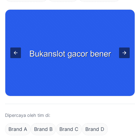
Dipercaya oleh tim di:
Brand A
Brand B
Brand C
Brand D