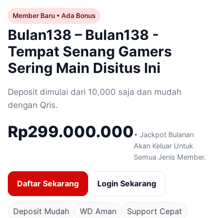
Member Baru • Ada Bonus
Bulan138 – Bulan138 -
Tempat Senang Gamers
Sering Main Disitus Ini
Deposit dimulai dari 10,000 saja dan mudah
dengan Qris.
Rp299.000.000
• Jackpot Bulanan
Akan Keluar Untuk
Semua Jenis Member.
Daftar Sekarang
Login Sekarang
Deposit Mudah
WD Aman
Support Cepat