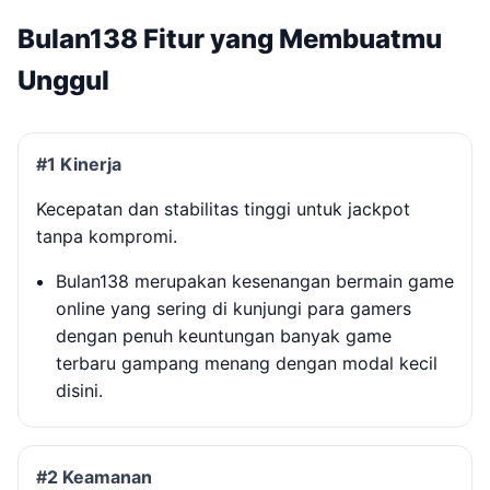
Bulan138 Fitur yang Membuatmu
Unggul
#1 Kinerja
Kecepatan dan stabilitas tinggi untuk jackpot
tanpa kompromi.
Bulan138 merupakan kesenangan bermain game
online yang sering di kunjungi para gamers
dengan penuh keuntungan banyak game
terbaru gampang menang dengan modal kecil
disini.
#2 Keamanan