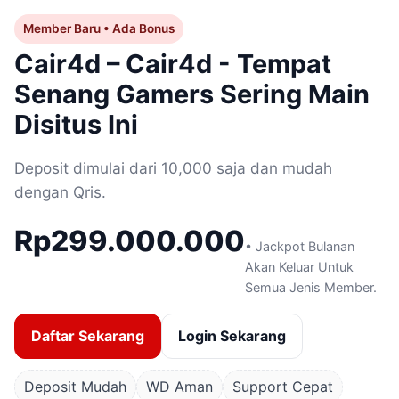
Member Baru • Ada Bonus
Cair4d – Cair4d - Tempat
Senang Gamers Sering Main
Disitus Ini
Deposit dimulai dari 10,000 saja dan mudah
dengan Qris.
Rp299.000.000
• Jackpot Bulanan
Akan Keluar Untuk
Semua Jenis Member.
Daftar Sekarang
Login Sekarang
Deposit Mudah
WD Aman
Support Cepat