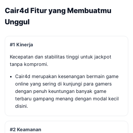
Cair4d Fitur yang Membuatmu
Unggul
#1 Kinerja
Kecepatan dan stabilitas tinggi untuk jackpot
tanpa kompromi.
Cair4d merupakan kesenangan bermain game
online yang sering di kunjungi para gamers
dengan penuh keuntungan banyak game
terbaru gampang menang dengan modal kecil
disini.
#2 Keamanan