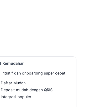
3 Kemudahan
I intuitif dan onboarding super cepat.
Daftar Mudah
Deposit mudah dengan QRIS
Integrasi populer