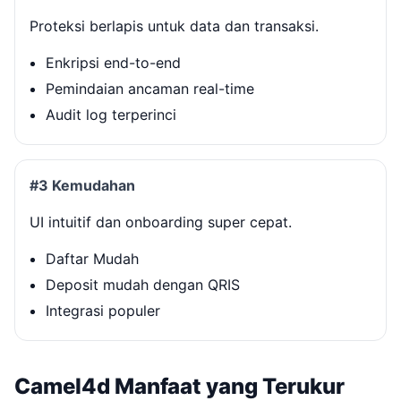
Proteksi berlapis untuk data dan transaksi.
Enkripsi end-to-end
Pemindaian ancaman real-time
Audit log terperinci
#3 Kemudahan
UI intuitif dan onboarding super cepat.
Daftar Mudah
Deposit mudah dengan QRIS
Integrasi populer
Camel4d Manfaat yang Terukur