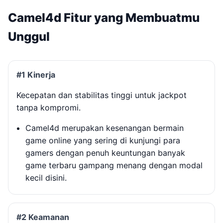
Camel4d Fitur yang Membuatmu
Unggul
#1 Kinerja
Kecepatan dan stabilitas tinggi untuk jackpot
tanpa kompromi.
Camel4d merupakan kesenangan bermain
game online yang sering di kunjungi para
gamers dengan penuh keuntungan banyak
game terbaru gampang menang dengan modal
kecil disini.
#2 Keamanan