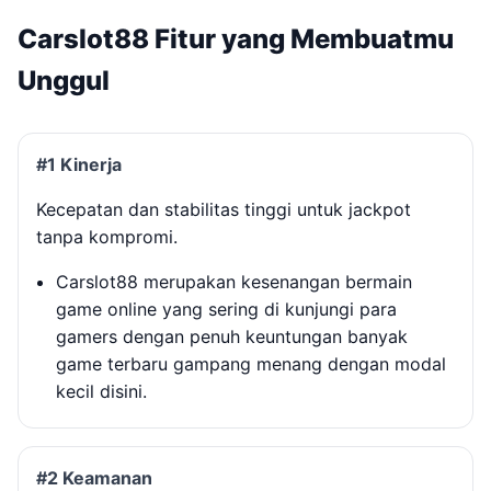
Carslot88 Fitur yang Membuatmu
Unggul
#1 Kinerja
Kecepatan dan stabilitas tinggi untuk jackpot
tanpa kompromi.
Carslot88 merupakan kesenangan bermain
game online yang sering di kunjungi para
gamers dengan penuh keuntungan banyak
game terbaru gampang menang dengan modal
kecil disini.
#2 Keamanan