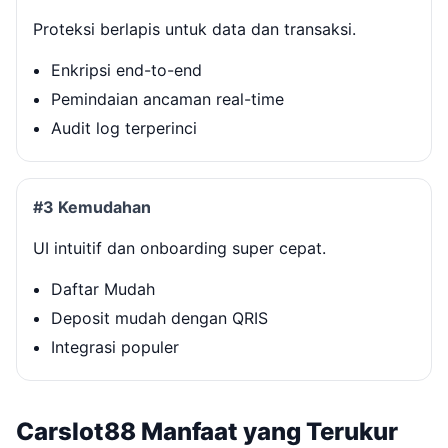
Proteksi berlapis untuk data dan transaksi.
Enkripsi end-to-end
Pemindaian ancaman real-time
Audit log terperinci
#3 Kemudahan
UI intuitif dan onboarding super cepat.
Daftar Mudah
Deposit mudah dengan QRIS
Integrasi populer
Carslot88 Manfaat yang Terukur