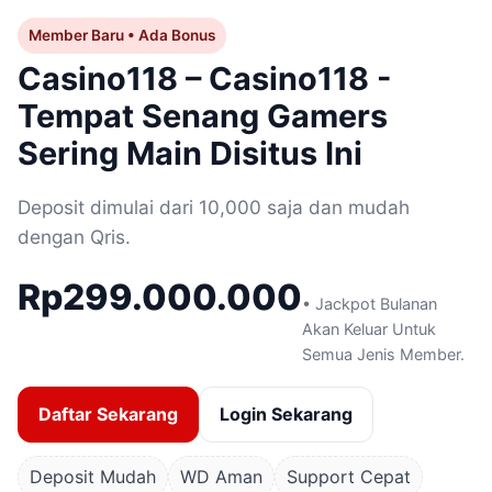
Member Baru • Ada Bonus
Casino118 – Casino118 -
Tempat Senang Gamers
Sering Main Disitus Ini
Deposit dimulai dari 10,000 saja dan mudah
dengan Qris.
Rp299.000.000
• Jackpot Bulanan
Akan Keluar Untuk
Semua Jenis Member.
Daftar Sekarang
Login Sekarang
Deposit Mudah
WD Aman
Support Cepat