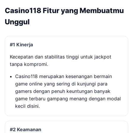
Casino118 Fitur yang Membuatmu
Unggul
#1 Kinerja
Kecepatan dan stabilitas tinggi untuk jackpot
tanpa kompromi.
Casino118 merupakan kesenangan bermain
game online yang sering di kunjungi para
gamers dengan penuh keuntungan banyak
game terbaru gampang menang dengan modal
kecil disini.
#2 Keamanan