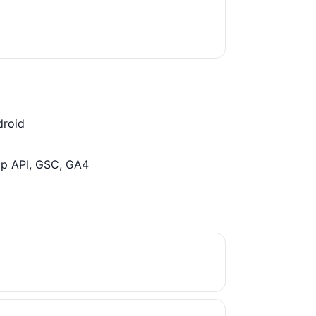
droid
pp API, GSC, GA4