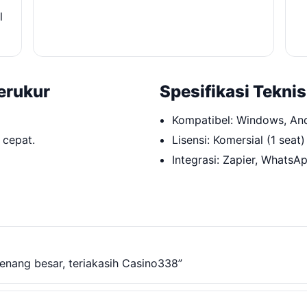
l
erukur
Spesifikasi Teknis
Kompatibel: Windows, An
 cepat.
Lisensi: Komersial (1 seat)
Integrasi: Zapier, WhatsA
enang besar, teriakasih Casino338”