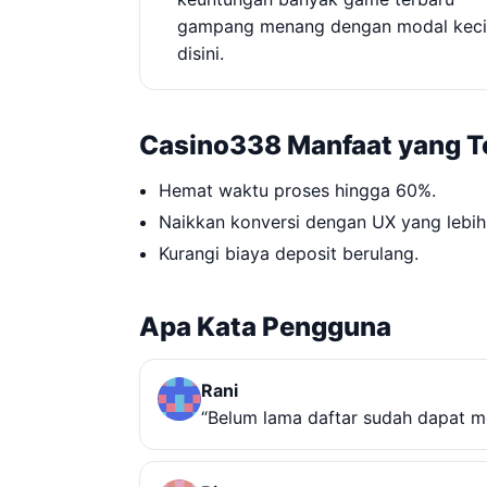
gampang menang dengan modal keci
disini.
Casino338 Manfaat yang T
Hemat waktu proses hingga 60%.
Naikkan konversi dengan UX yang lebih
Kurangi biaya deposit berulang.
Apa Kata Pengguna
Rani
“Belum lama daftar sudah dapat m