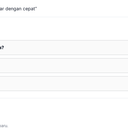
sar dengan cepat”
a?
aru.