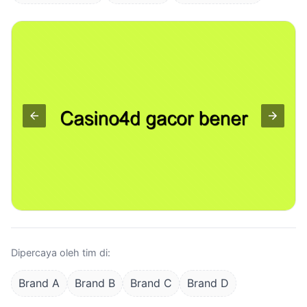
Dipercaya oleh tim di:
Brand A
Brand B
Brand C
Brand D