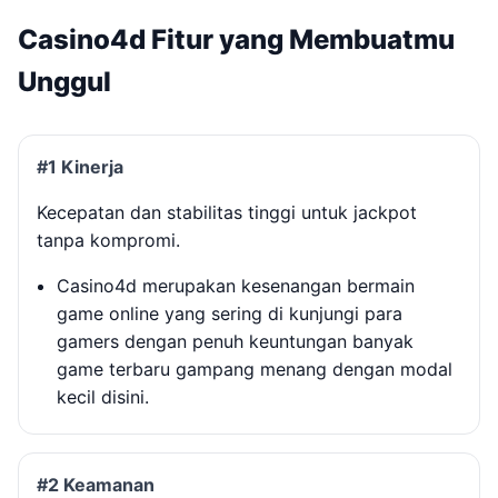
Casino4d Fitur yang Membuatmu
Unggul
#1 Kinerja
Kecepatan dan stabilitas tinggi untuk jackpot
tanpa kompromi.
Casino4d merupakan kesenangan bermain
game online yang sering di kunjungi para
gamers dengan penuh keuntungan banyak
game terbaru gampang menang dengan modal
kecil disini.
#2 Keamanan