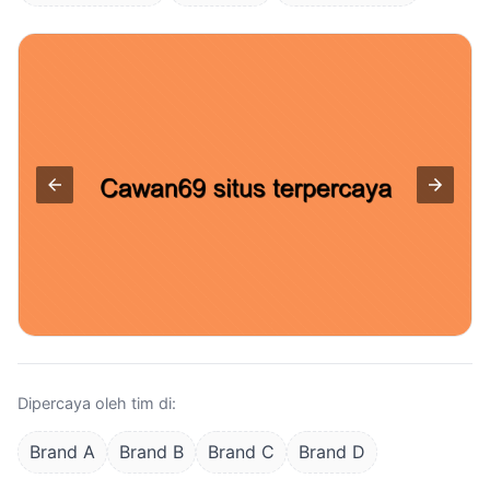
Dipercaya oleh tim di:
Brand A
Brand B
Brand C
Brand D