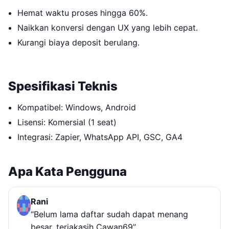
Hemat waktu proses hingga 60%.
Naikkan konversi dengan UX yang lebih cepat.
Kurangi biaya deposit berulang.
Spesifikasi Teknis
Kompatibel: Windows, Android
Lisensi: Komersial (1 seat)
Integrasi: Zapier, WhatsApp API, GSC, GA4
Apa Kata Pengguna
Rani
“Belum lama daftar sudah dapat menang
besar, teriakasih Cawan69”