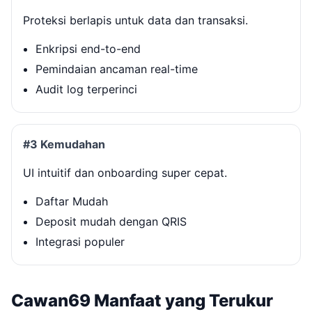
Proteksi berlapis untuk data dan transaksi.
Enkripsi end-to-end
Pemindaian ancaman real-time
Audit log terperinci
#3 Kemudahan
UI intuitif dan onboarding super cepat.
Daftar Mudah
Deposit mudah dengan QRIS
Integrasi populer
Cawan69 Manfaat yang Terukur