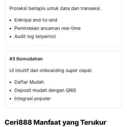
Proteksi berlapis untuk data dan transaksi.
Enkripsi end-to-end
Pemindaian ancaman real-time
Audit log terperinci
#3 Kemudahan
UI intuitif dan onboarding super cepat.
Daftar Mudah
Deposit mudah dengan QRIS
Integrasi populer
Ceri888 Manfaat yang Terukur