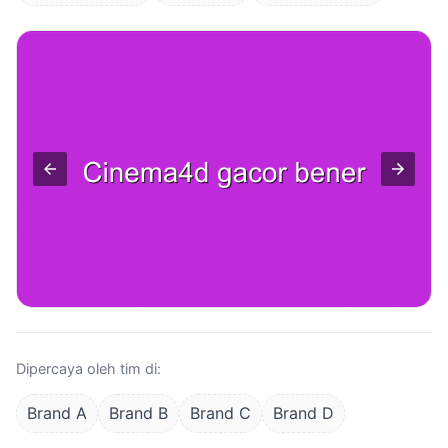
Dipercaya oleh tim di:
Brand A
Brand B
Brand C
Brand D