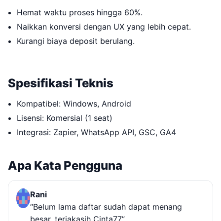
Hemat waktu proses hingga 60%.
Naikkan konversi dengan UX yang lebih cepat.
Kurangi biaya deposit berulang.
Spesifikasi Teknis
Kompatibel: Windows, Android
Lisensi: Komersial (1 seat)
Integrasi: Zapier, WhatsApp API, GSC, GA4
Apa Kata Pengguna
Rani
“Belum lama daftar sudah dapat menang
besar, teriakasih Cinta77”