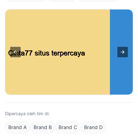
Dipercaya oleh tim di:
Brand A
Brand B
Brand C
Brand D