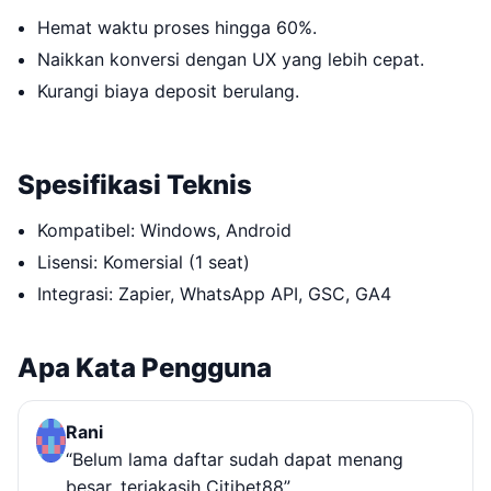
Hemat waktu proses hingga 60%.
Naikkan konversi dengan UX yang lebih cepat.
Kurangi biaya deposit berulang.
Spesifikasi Teknis
Kompatibel: Windows, Android
Lisensi: Komersial (1 seat)
Integrasi: Zapier, WhatsApp API, GSC, GA4
Apa Kata Pengguna
Rani
“Belum lama daftar sudah dapat menang
besar, teriakasih Citibet88”