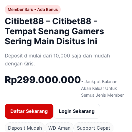
Member Baru • Ada Bonus
Citibet88 – Citibet88 -
Tempat Senang Gamers
Sering Main Disitus Ini
Deposit dimulai dari 10,000 saja dan mudah
dengan Qris.
Rp299.000.000
• Jackpot Bulanan
Akan Keluar Untuk
Semua Jenis Member.
Daftar Sekarang
Login Sekarang
Deposit Mudah
WD Aman
Support Cepat