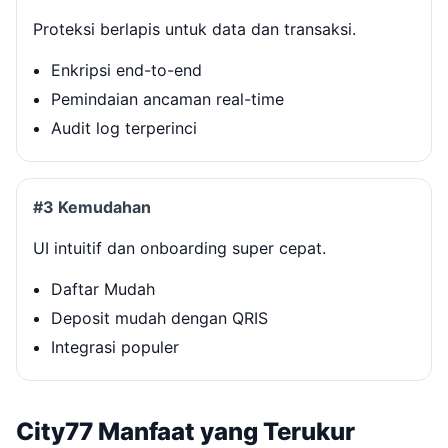
Proteksi berlapis untuk data dan transaksi.
Enkripsi end-to-end
Pemindaian ancaman real-time
Audit log terperinci
#3 Kemudahan
UI intuitif dan onboarding super cepat.
Daftar Mudah
Deposit mudah dengan QRIS
Integrasi populer
City77 Manfaat yang Terukur