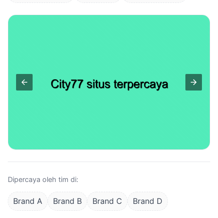
Dipercaya oleh tim di:
Brand A
Brand B
Brand C
Brand D