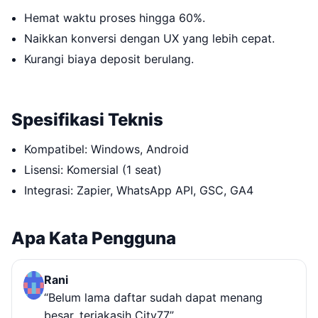
Hemat waktu proses hingga 60%.
Naikkan konversi dengan UX yang lebih cepat.
Kurangi biaya deposit berulang.
Spesifikasi Teknis
Kompatibel: Windows, Android
Lisensi: Komersial (1 seat)
Integrasi: Zapier, WhatsApp API, GSC, GA4
Apa Kata Pengguna
Rani
“Belum lama daftar sudah dapat menang
besar, teriakasih City77”