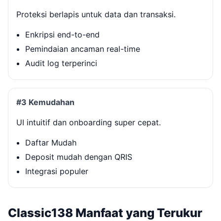
Proteksi berlapis untuk data dan transaksi.
Enkripsi end-to-end
Pemindaian ancaman real-time
Audit log terperinci
#3 Kemudahan
UI intuitif dan onboarding super cepat.
Daftar Mudah
Deposit mudah dengan QRIS
Integrasi populer
Classic138 Manfaat yang Terukur