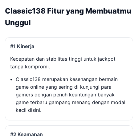
Classic138 Fitur yang Membuatmu
Unggul
#1 Kinerja
Kecepatan dan stabilitas tinggi untuk jackpot
tanpa kompromi.
Classic138 merupakan kesenangan bermain
game online yang sering di kunjungi para
gamers dengan penuh keuntungan banyak
game terbaru gampang menang dengan modal
kecil disini.
#2 Keamanan