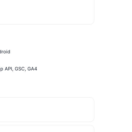
droid
pp API, GSC, GA4