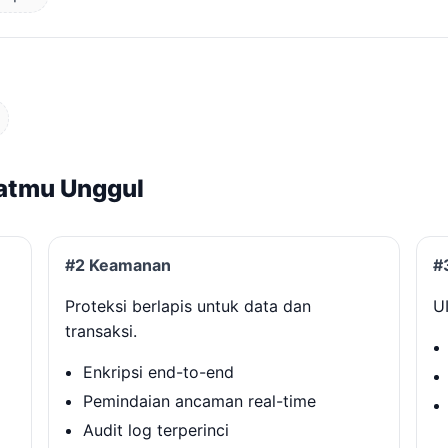
atmu Unggul
#2 Keamanan
#
Proteksi berlapis untuk data dan
U
transaksi.
Enkripsi end-to-end
Pemindaian ancaman real-time
Audit log terperinci