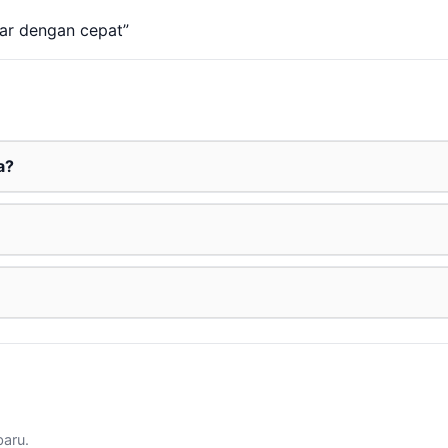
sar dengan cepat”
a?
aru.