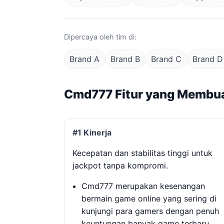
Dipercaya oleh tim di:
Brand A
Brand B
Brand C
Brand D
Cmd777 Fitur yang Membu
#1 Kinerja
Kecepatan dan stabilitas tinggi untuk
jackpot tanpa kompromi.
Cmd777 merupakan kesenangan
bermain game online yang sering di
kunjungi para gamers dengan penuh
keuntungan banyak game terbaru