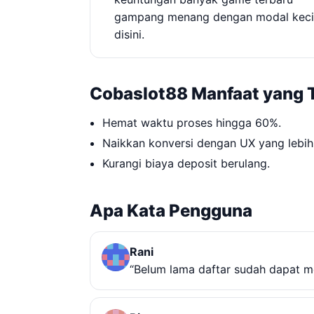
gampang menang dengan modal keci
disini.
Cobaslot88 Manfaat yang 
Hemat waktu proses hingga 60%.
Naikkan konversi dengan UX yang lebih
Kurangi biaya deposit berulang.
Apa Kata Pengguna
Rani
“Belum lama daftar sudah dapat m