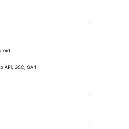
droid
pp API, GSC, GA4