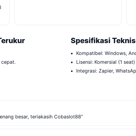
l
Terukur
Spesifikasi Teknis
Kompatibel: Windows, An
 cepat.
Lisensi: Komersial (1 seat)
Integrasi: Zapier, WhatsA
enang besar, teriakasih Cobaslot88”