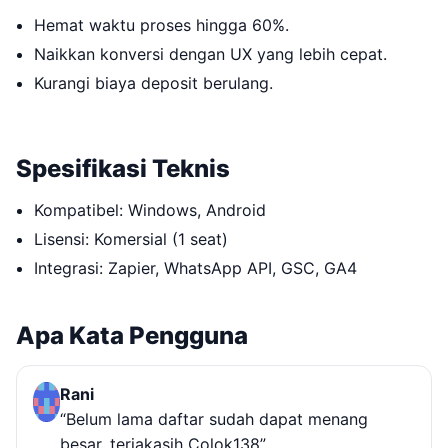
Hemat waktu proses hingga 60%.
Naikkan konversi dengan UX yang lebih cepat.
Kurangi biaya deposit berulang.
Spesifikasi Teknis
Kompatibel: Windows, Android
Lisensi: Komersial (1 seat)
Integrasi: Zapier, WhatsApp API, GSC, GA4
Apa Kata Pengguna
Rani
“Belum lama daftar sudah dapat menang
besar, teriakasih Colok138”