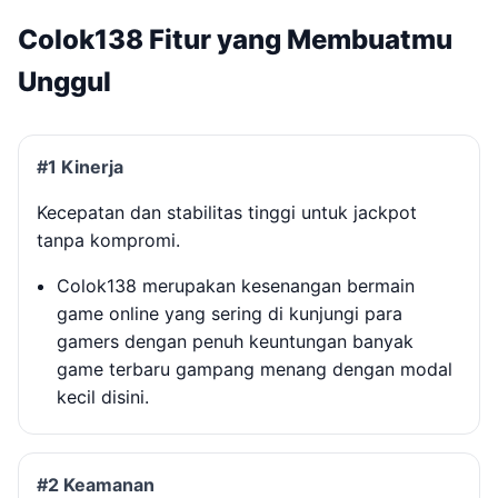
Colok138 Fitur yang Membuatmu
Unggul
#1 Kinerja
Kecepatan dan stabilitas tinggi untuk jackpot
tanpa kompromi.
Colok138 merupakan kesenangan bermain
game online yang sering di kunjungi para
gamers dengan penuh keuntungan banyak
game terbaru gampang menang dengan modal
kecil disini.
#2 Keamanan