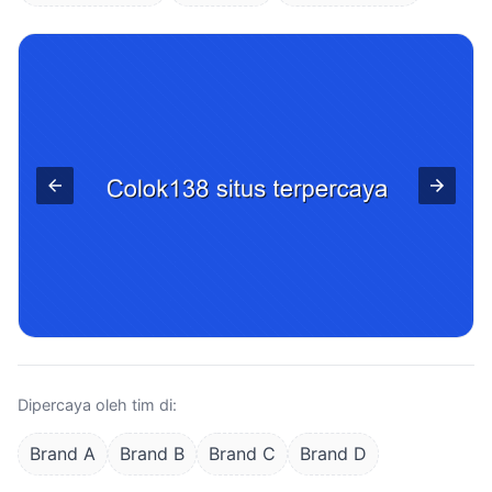
Dipercaya oleh tim di:
Brand A
Brand B
Brand C
Brand D